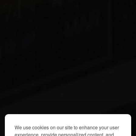
We use cookies on our site to enhance your user
experience, provide personalized content, and