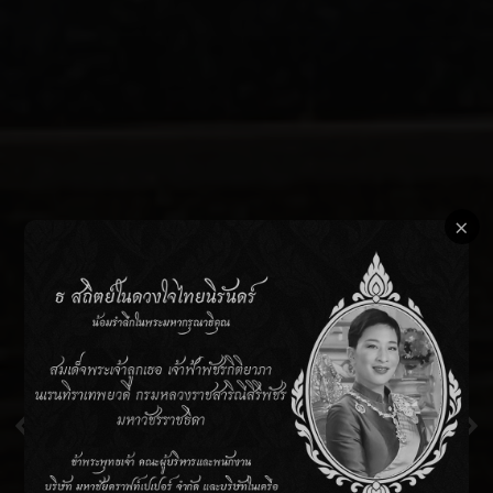
×
ควบคุมด้วยคอมพิวเตอร์
ทุกกระบวนการผลิต เราควบคุมด้วยซอฟต์แวร์
สำหรับการผลิตกระดาษโดยเฉพาะจึงมั่นใจได้ว่า
ความผิดพลาดในกระบวนการผลิตจะเกิดขึ้นน้อย
Previous
Ne
ที่สุด